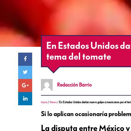
En Estados Unidos da
tema del tomate
Redacción
Barrio
Inicio
/
News
/
En Estados Unidos darían nuevo golpe a mexicanos por el te
Si lo aplican ocasionaría problem
La disputa entre México y