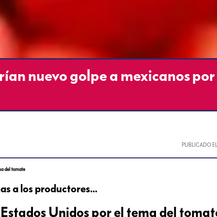
rían nuevo golpe a mexicanos por 
PUBLICADO E
ma del tomate
as a los productores...
 Estados Unidos por el tema del tomat