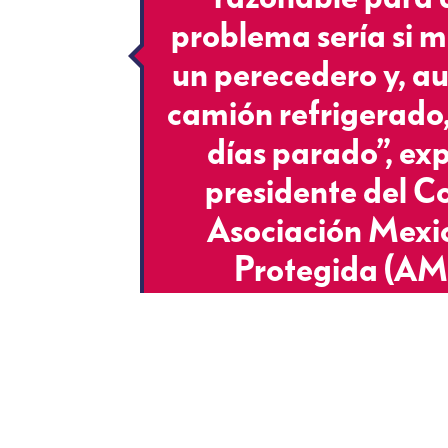
problema sería si m
un perecedero y, a
camión refrigerado,
días parado”, e
presidente del C
Asociación Mexi
Protegida (A
TE PUEDE INTERESAR: AMLO sa
Si llegan a aplicar esa medida eso afectaría 