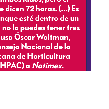
e dicen 72 horas. (…) Es
unque esté dentro de un
 no lo puedes tener tres
xpuso Óscar Woltman,
onsejo Nacional de la
cana de Horticultura
MHPAC) a
Notimex
.
le en defensa de trabajadores mexicanos en Estados Unidos
a los productores mexicanos, pues perderían carrera con otros com