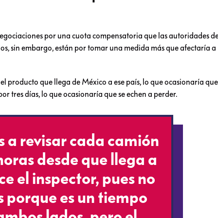
egociaciones por una cuota compensatoria que las autoridades d
s, sin embargo, están por tomar una medida más que afectaría a 
l producto que llega de México a ese país, lo que ocasionaría que
or tres días, lo que ocasionaría que se echen a perder.
s a revisar cada camión
 horas desde que llega a
ce el inspector, pues no
s porque es un tiempo
ambos lados, pero el