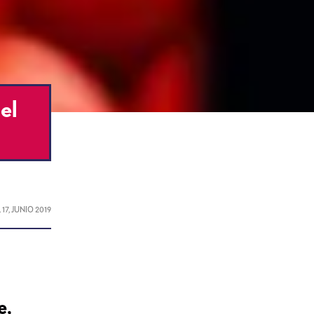
el
L
17, JUNIO 2019
e,