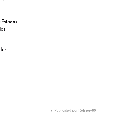
e Estados
los
 los
▼ Publicidad por Refinery89