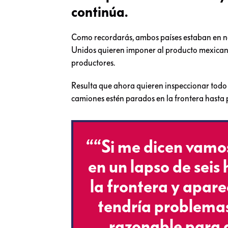
continúa.
Como recordarás, ambos países estaban en n
Unidos quieren imponer al producto mexicano
productores.
Resulta que ahora quieren inspeccionar todo e
camiones estén parados en la frontera hasta p
““Si me dicen vamo
en un lapso de seis
la frontera y apare
tendría problema
razonable para 