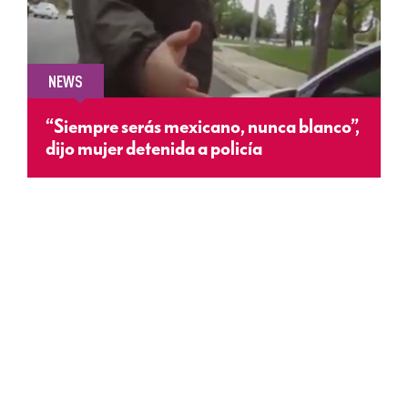
NEWS
“Siempre serás mexicano, nunca blanco”,
dijo mujer detenida a policía