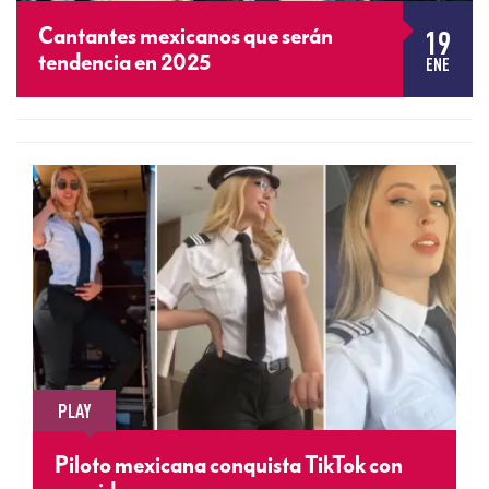
19
Cantantes mexicanos que serán
tendencia en 2025
ENE
PLAY
Piloto mexicana conquista TikTok con