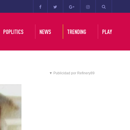
POPLITICS
NEWS
TRENDING
PLAY
▼ Publicidad por Refinery89