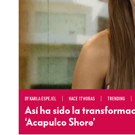
BY
KARLA ESPEJEL
HACE 17 HORAS
TRENDING
Así ha sido la transformac
‘Acapulco Shore’