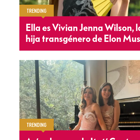
TRENDING
Ella es Vivian Jenna Wilson, l
hija transgénero de Elon Mu
TRENDING