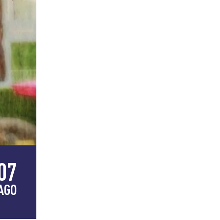
07
AGO