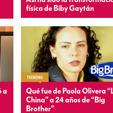
física de Biby Gaytán
TRENDING
ó a
Qué fue de Paola Olivera “
China” a 24 años de “Big
Brother”