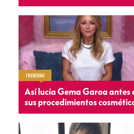
TRENDING
Así lucía Gema Garoa antes 
sus procedimientos cosmétic