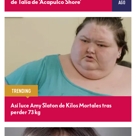
de Talía de ‘Acapulco Shore’
AGO
TRENDING
Así luce Amy Slaton de Kilos Mortales tras
perder 73 kg