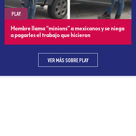
PLAY
Hombre llama “minions” a mexicanos y se niega
a pagarles el trabajo que hicieron
VER MÁS SOBRE PLAY
ENCUÉNTRANOS EN
SÍGUENOS EN
SÍGUENOS EN
FACEBOOK
TWITTER
INSTAGRAM