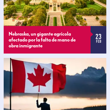
Nebraska, un gigante agrícola
23
afectado por la falta de mano de
FEB
obra inmigrante