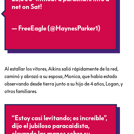
net on Sat!
pic.twitter.com/YwHBgQX8dP
— FreeEagle (@HaynesParker1)
July 31, 2016
Al estallar los vítores, Aikins salió rápidamente de la red,
caminó y abrazó a su esposa, Monica, que había estado
observando desde tierra junto a su hijo de 4 años, Logan, y
otros familiares.
“Estoy casi levitando; es increíble”,
dijo el jubiloso paracaidista,
elevando las manos sobre su