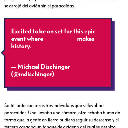
se arrojó del avión sin el paracaídas.
Excited to be on set for this epic
event where
#LukeAkins
makes
history.
#StrideGum
#HeavenSent
pic.twitter.com/vrdilpHzYn
— Michael Dischinger
(@mdischinger)
July 30, 2016
Saltó junto con otros tres individuos que sí llevaban
paracaídas. Uno llevaba una cámara, otro echaba humo de
forma que la gente en tierra pudiera seguir su descenso y el
tercero cargaba un tanque de oxígeno del cual se deshizo