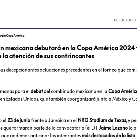
PUBLICADO E
ara la Copa América
ción mexicana debutará en la Copa América 2024 
 la atención de sus contrincantes
 sus decepcionantes actuaciones precedentes en el torneo que com
semanas para el
debut
del combinado mexicano en la
Copa Améric
o en Estados Unidos, que también coorganizará junto a México y C
o el
23 de junio
frente a Jamaica en el
NRG Stadium de Texas
, y p
s que formaran parte de la convocatoria (el DT
Jaime Lozano
lo 
sí que podemos anticipar los integrantes
más destacados de la lista