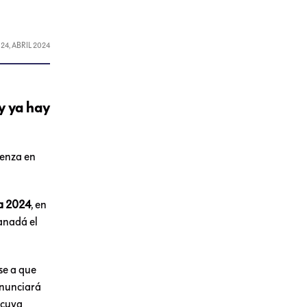
L
24, ABRIL 2024
y ya hay
ienza en
a 2024
, en
anadá el
ese a que
anunciará
, cuya