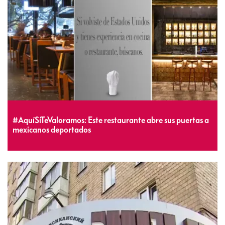
#AquíSíTeValoramos: Este restaurante abre sus puertas a
mexicanos deportados