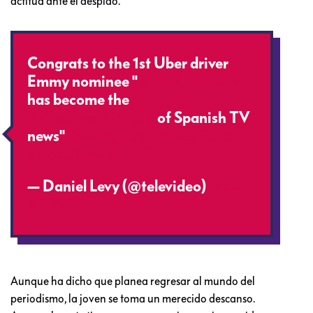
actitud ante el despido.
Congrats to the 1st Uber driver
Emmy nominee "
@KarlaAmezola
has become the
@GretchenCarlson
of Spanish TV
news"
#strongwoman
#befierce
https://t.co/Eg1HQRnx0Z
— Daniel Levy (@televideo)
June
21, 2017
Aunque ha dicho que planea regresar al mundo del
periodismo, la joven se toma un merecido descanso.