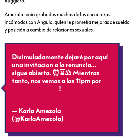
Ruggiero.
Amezola tenía grabados muchos de los encuentros
incómodos con Angulo, quien le prometía mejoras de sueldo
y posición a cambio de relaciones sexuales.
Disimuladamente dejaré por aquí
una invitacion a la renuncia…
sigue abierta. ⏰⌛️⚖ Mientras
tanto, nos vemos a las 11pm por
@Noticias62TV
!
pic.twitter.com/nsISigQmbm
— Karla Amezola
(@KarlaAmezola)
October 1, 2016