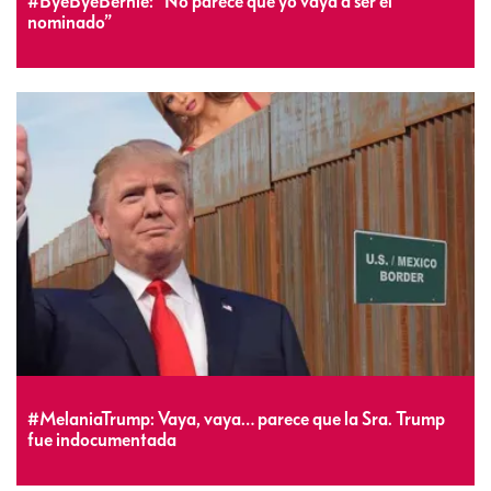
#ByeByeBernie: “No parece que yo vaya a ser el
nominado”
#MelaniaTrump: Vaya, vaya… parece que la Sra. Trump
fue indocumentada