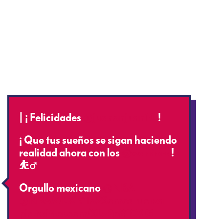
| ¡ Felicidades
@juanonjuan10
!
¡ Que tus sueños se sigan haciendo
realidad ahora con los
@warriors
!
⛹‍♂️
Orgullo mexicano
@NBA
@NBAMEX
#To2SomosFuerza
pic.twitter.com/SLz2p81O6G