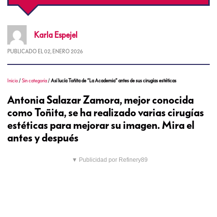
Karla
Espejel
PUBLICADO EL
02, ENERO 2026
Inicio
/
Sin categoría
/
Así lucía Toñita de “La Academia” antes de sus cirugías estéticas
Antonia Salazar Zamora, mejor conocida
como Toñita, se ha realizado varias cirugías
estéticas para mejorar su imagen. Mira el
antes y después
▼ Publicidad por Refinery89