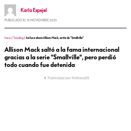
Karla
Espejel
PUBLICADO EL
19, NOVIEMBRE 2025
Inicio
/
Trending
/
Así luce ahora Allison Mack, actriz de “Smallville”
Allison Mack saltó a la fama internacional
gracias a la serie "Smallville", pero perdió
todo cuando fue detenida
▼ Publicidad por Refinery89