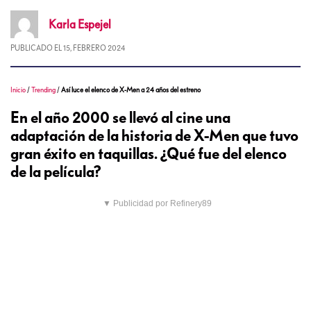
Karla
Espejel
PUBLICADO EL
15, FEBRERO 2024
Inicio
/
Trending
/
Así luce el elenco de X-Men a 24 años del estreno
En el año 2000 se llevó al cine una
adaptación de la historia de X-Men que tuvo
gran éxito en taquillas. ¿Qué fue del elenco
de la película?
▼ Publicidad por Refinery89