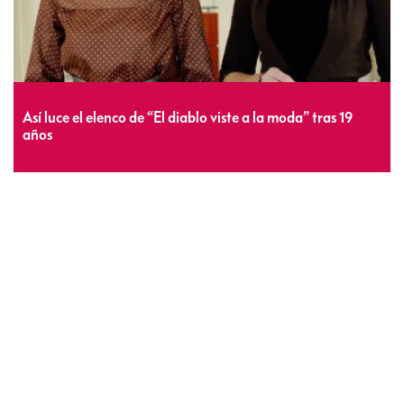
Así luce el elenco de “El diablo viste a la moda” tras 19
años