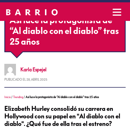
Así luce la protagonista de
“Al diablo con el diablo” tras
25 años
Karla
Espejel
PUBLICADO EL
28, ABRIL 2025
Inicio
/
Trending
/
Así luce la protagonista de “Al diablo con el diablo” tras 25 años
Elizabeth Hurley consolidó su carrera en
Hollywood con su papel en "Al diablo con el
diablo". ¿Qué fue de ella tras el estreno?