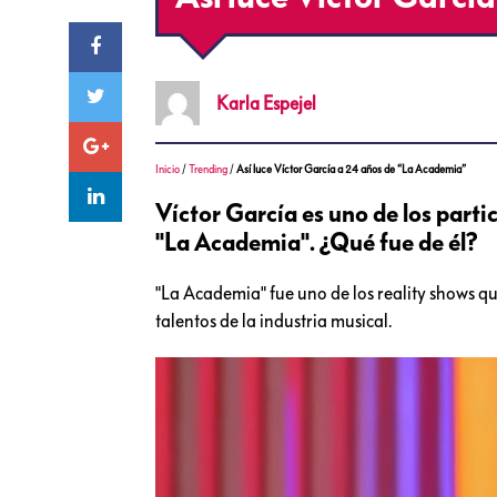
Karla
Espejel
Inicio
/
Trending
/
Así luce Víctor García a 24 años de “La Academia”
Víctor García es uno de los part
"La Academia". ¿Qué fue de él?
"La Academia" fue uno de los reality shows qu
talentos de la industria musical.