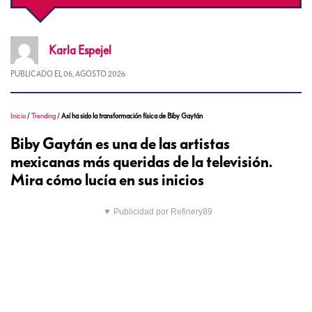
Karla
Espejel
PUBLICADO EL
06, AGOSTO 2026
Inicio
/
Trending
/
Así ha sido la transformación física de Biby Gaytán
Biby Gaytán es una de las artistas
mexicanas más queridas de la televisión.
Mira cómo lucía en sus inicios
▼ Publicidad por Refinery89