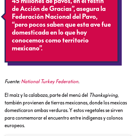
45 millones de pavos, en el festín
de Acción de Gracias”, asegura la
Federación Nacional del Pavo,
“pero pocos saben que esta ave fue
domesticada en lo que hoy
conocemos como territorio
mexicano”.
Fuente:
National Turkey Federation
.
El maíz y la calabaza, parte del menú del
Thanksgiving
,
también provienen de tierras mexicanas, donde los mexicas
domesticaron ambas verduras. Y estos vegetales se sirven
para conmemorar el encuentro entre indígenas y colonos
europeos.