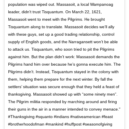
population was wiped out. Massasoit, a local Wampanoag
leader, didn't trust Tisquantum. On March 22, 1621,
Massasoit went to meet with the Pilgrims. He brought
Tisquantum along to translate. Massasoit decides we’ll ally
with these guys, set up a good trading relationship, control
supply of English goods, and the Narragansett won’t be able
to attack us. Tisquantum, who soon tried to pit the Pilgrims
against him. But the plan didn't work: Massasoit demands the
Pilgrims hand him over because he’s gonna execute him. The
Pilgrims didn't. Instead, Tisquantum stayed in the colony with
them, helping them prepare for the next winter. By fall the
settlers’ situation was secure enough that they held a feast of
thanksgiving. Massasoit showed up with “some ninety men”.
The Pilgrim militia responded by marching around and firing
their guns in the air in a manner intended to convey menace."
#Thanksgiving #squanto #indians #nativeamerican #feast
#brotherhoodofman #mankind #huffpost #seasonofgiving