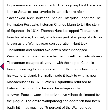
Hope everyone has a wonderful Thanksgiving Day! Here is a
look at Squanto, our favorite Indian folk hero after
Sacagawea. Nick Baumann, Senior Enterprise Editor for The
Huffington Post asks historian Charles Mann to tell the story
of Squanto. "In 1614, Thomas Hunt kidnapped Tisquantum
from his village, Patuxet, which was part of a group of villages
known as the Wampanoag confederation. Hunt took
Tisquantum and around two dozen other kidnapped
Wampanoag to Spain, where he tried to sell them into slavery.
Tisquantum escaped slavery — with the help of Catholic
friars, according to some accounts — then somehow found
his way to England. He finally made it back to what is now
Massachusetts in 1619. When Tisquantum returned to
Patuxet, he found that he was the village's only
survivor. Patuxet wasn't the only native village decimated by
the plague. The entire Wampanoag confederation had been
badly hit — as much as 75 percent of the Wampanoag