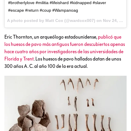
#brotherlylove #militia #lifeishard #kidnapped #slaver
#escape #return #coup #Wampanoag
A photo posted by Matt Cox (@wardcox007) on
Nov 24, 2016 at 7:48am PST
Eric Thornton, un arqueólogo estadounidense,
publicó que
los huesos de pavo más antiguos fueron descubiertos apenas
hace cuatro años por investigadores de las universidades de
Florida y Trent
. Los huesos de pavo hallados datan de unos
300 años A. C. al año 100 de la era actual.