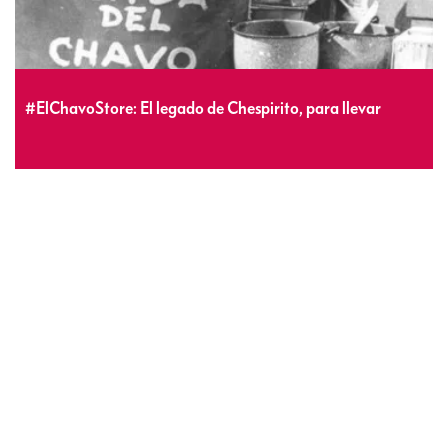
#ElChavoStore: El legado de Chespirito, para llevar