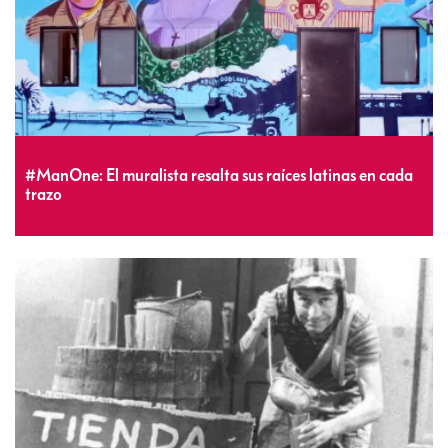
#ManOne: El muralista resalta sus raíces latinas en cada
trazo