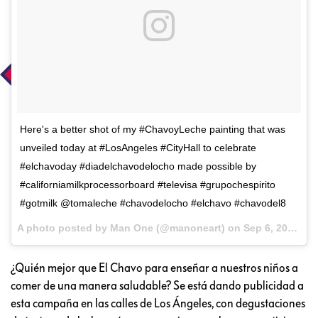
Here's a better shot of my #ChavoyLeche painting that was
unveiled today at #LosAngeles #CityHall to celebrate
#elchavoday #diadelchavodelocho made possible by
#californiamilkprocessorboard #televisa #grupochespirito
#gotmilk @tomaleche #chavodelocho #elchavo #chavodel8
A photo posted by Man One (@manoneart) on
Sep 6, 2016 at 9:39pm PDT
¿Quién mejor que El Chavo para enseñar a nuestros niños a
comer de una manera saludable? Se está dando publicidad a
esta campaña en las calles de Los Ángeles, con degustaciones