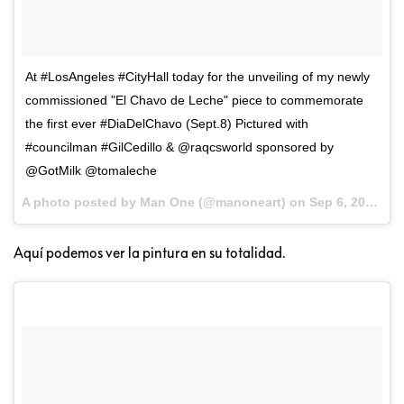
At #LosAngeles #CityHall today for the unveiling of my newly
commissioned "El Chavo de Leche" piece to commemorate
the first ever #DiaDelChavo (Sept.8) Pictured with
#councilman #GilCedillo & @raqcsworld sponsored by
@GotMilk @tomaleche
A photo posted by Man One (@manoneart) on
Sep 6, 2016 at 12:38pm PDT
Aquí podemos ver la pintura en su totalidad.