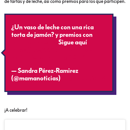
de tartas y de leche, así como premios para los que participen.
¿Un vaso de leche con una rica
torta de jamón? y premios con
#ElChavoyLeche
Sigue aquí
https://t.co/990pP1YvFU
#ad
pic.twitter.com/HUgKXTYLFn
— Sandra Pérez-Ramirez
(@mamanoticias)
August 30, 2016
¡A celebrar!