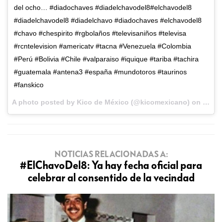
del ocho… #diadochaves #diadelchavodel8#elchavodel8
#diadelchavodel8 #diadelchavo #diadochaves #elchavodel8
#chavo #chespirito #rgbolaños #televisaniños #televisa
#rcntelevision #americatv #tacna #Venezuela #Colombia
#Perú #Bolivia #Chile #valparaiso #iquique #tariba #tachira
#guatemala #antena3 #españa #mundotoros #taurinos
#fanskico
A photo posted by Kico de México (@kicomexicano) on
Sep 8
NOTICIAS RELACIONADAS A:
#ElChavoDel8: Ya hay fecha oficial para
celebrar al consentido de la vecindad