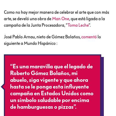
Como no hay mejor manera de celebrar el arte que con más
arte, se develó una obra de
Man One
, que está ligada a la
campaña de la Junta Procesadora, “
Toma Leche
“.
José Pablo Arnau, nieto de Gómez Bolaños,
comentó
lo
siguiente a Mundo Hispánico :
“Es una maravilla que el legado de
Roberto Gómez Bolaños, mi
abuelo, siga vigente y que ahora
hasta se le ponga esta influyente
campaña en Estados Unidos como
un símbolo saludable por encima
de hamburguesas o pizzas”.