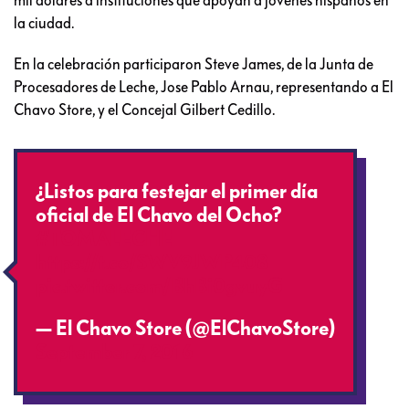
mil dólares a instituciones que apoyan a jóvenes hispanos en
la ciudad.
En la celebración participaron Steve James, de la Junta de
Procesadores de Leche, Jose Pablo Arnau, representando a El
Chavo Store, y el Concejal Gilbert Cedillo.
¿Listos para festejar el primer día
oficial de El Chavo del Ocho?
#TOMALECHE
https://t.co/SWV9JWP408
pic.twitter.com/BhBi0gvuyG
— El Chavo Store (@ElChavoStore)
September 7, 2016