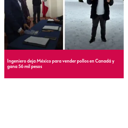
Ingeniero deja México para vender pollos en Canadá y
gana 56 mil pesos