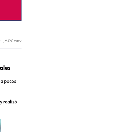
L
10, MAYO 2022
ales
l a pocos
y realizó