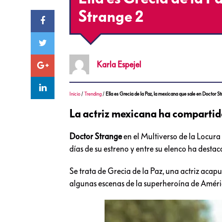
Strange 2
Karla
Espejel
Inicio
/
Trending
/
Ella es Grecia de la Paz, la mexicana que sale en Doctor S
La actriz mexicana ha compartido
Doctor Strange
en el Multiverso de la Locura
días de su estreno y entre su elenco ha dest
Se trata de Grecia de la Paz, una actriz acap
algunas escenas de la superheroína de Amér