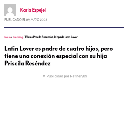
Karla
Espejel
PUBLICADO EL
09, MAYO 2025
Inicio
/
Trending
/
Ella es Priscila Reséndez, la hija de Latin Lover
Latin Lover es padre de cuatro hijos, pero
tiene una conexión especial con su hija
Priscila Reséndez
▼ Publicidad por Refinery89