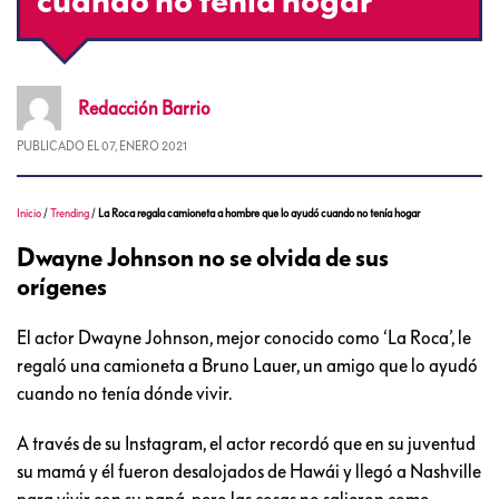
Redacción
Barrio
PUBLICADO EL
07, ENERO 2021
Inicio
/
Trending
/
La Roca regala camioneta a hombre que lo ayudó cuando no tenía hogar
Dwayne Johnson no se olvida de sus
orígenes
El actor Dwayne Johnson, mejor conocido como ‘La Roca’, le
regaló una camioneta a Bruno Lauer, un amigo que lo ayudó
cuando no tenía dónde vivir.
A través de su Instagram, el actor recordó que en su juventud
su mamá y él fueron desalojados de Hawái y llegó a Nashville
para vivir con su papá, pero las cosas no salieron como