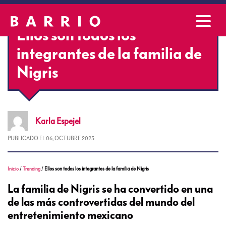
Ellos son todos los
integrantes de la familia de
Nigris
Karla
Espejel
PUBLICADO EL
06, OCTUBRE 2025
Inicio
/
Trending
/
Ellos son todos los integrantes de la familia de Nigris
La familia de Nigris se ha convertido en una
de las más controvertidas del mundo del
entretenimiento mexicano