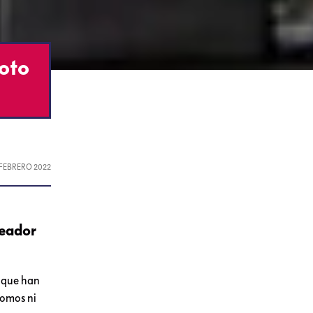
foto
 FEBRERO 2022
leador
s que han
somos ni