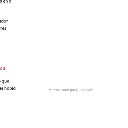
a en a
eador
res
nda
o que
ues había
▼ Publicidad por Refinery89