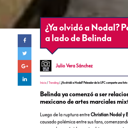
¿Ya olvidó a Nodal? 
a lado de Belinda
Julio
Vera Sánchez
Inicio
/
Trending
/
¿Ya olvidó a Nodal? Peleador de la UFC comparte una foto 
Belinda ya comenzó a ser relacio
mexicano de artes marciales mix
Luego de la ruptura entre
Christian Nodal y 
causado polémica entre sus fans, comenzando 