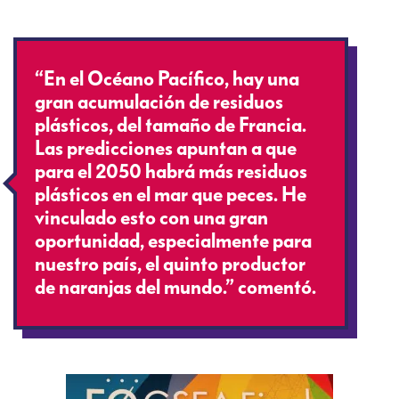
“En el Océano Pacífico, hay una
gran acumulación de residuos
plásticos, del tamaño de Francia.
Las predicciones apuntan a que
para el 2050 habrá más residuos
plásticos en el mar que peces. He
vinculado esto con una gran
oportunidad, especialmente para
nuestro país, el quinto productor
de naranjas del mundo.” comentó.