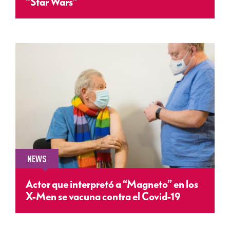
“Star Wars”
NEWS
Actor que interpretó a “Magneto” en los
X-Men se vacuna contra el Covid-19