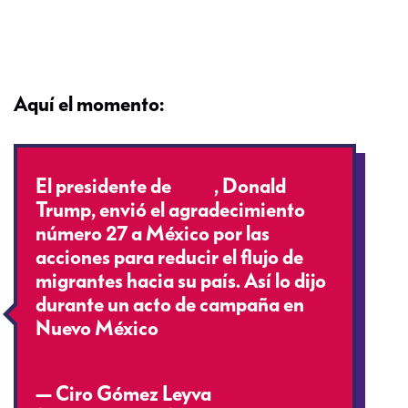
Aquí el momento:
El presidente de
#EU
, Donald
Trump, envió el agradecimiento
número 27 a México por las
acciones para reducir el flujo de
migrantes hacia su país. Así lo dijo
durante un acto de campaña en
Nuevo México
pic.twitter.com/PhqB6HnFkI
— Ciro Gómez Leyva