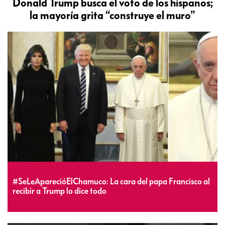
Donald Trump busca el voto de los hispanos;
la mayoría grita “construye el muro”
#SeLeAparecióElChamuco: La cara del papa Francisco al
recibir a Trump lo dice todo