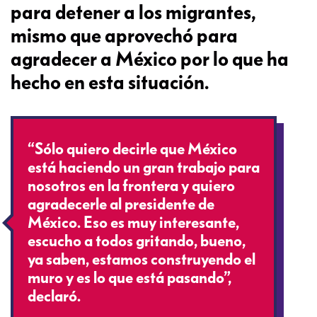
para detener a los migrantes,
mismo que aprovechó para
agradecer a México por lo que ha
hecho en esta situación.
“Sólo quiero decirle que México
está haciendo un gran trabajo para
nosotros en la frontera y quiero
agradecerle al presidente de
México. Eso es muy interesante,
escucho a todos gritando, bueno,
ya saben, estamos construyendo el
muro y es lo que está pasando”,
declaró.