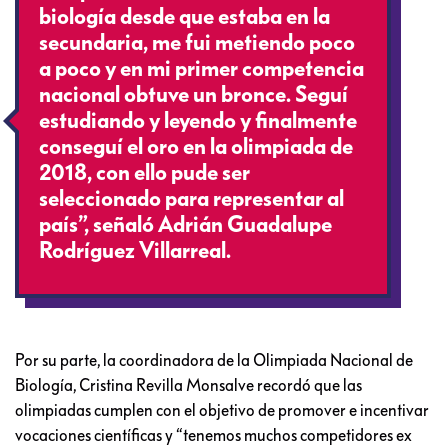
biología desde que estaba en la
secundaria, me fui metiendo poco
a poco y en mi primer competencia
nacional obtuve un bronce. Seguí
estudiando y leyendo y finalmente
conseguí el oro en la olimpiada de
2018, con ello pude ser
seleccionado para representar al
país”, señaló Adrián Guadalupe
Rodríguez Villarreal.
Por su parte, la coordinadora de la Olimpiada Nacional de
Biología, Cristina Revilla Monsalve recordó que las
olimpiadas cumplen con el objetivo de promover e incentivar
vocaciones científicas y “tenemos muchos competidores ex