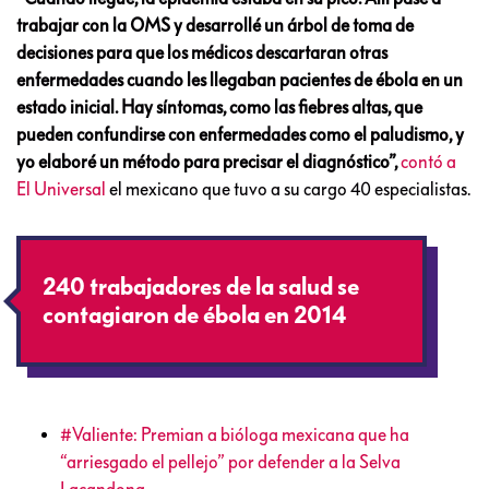
trabajar con la OMS y desarrollé un árbol de toma de
decisiones para que los médicos descartaran otras
enfermedades cuando les llegaban pacientes de ébola en un
estado inicial. Hay síntomas, como las fiebres altas, que
pueden confundirse con enfermedades como el paludismo, y
yo elaboré un método para precisar el diagnóstico”,
contó a
El Universal
el mexicano que tuvo a su cargo 40 especialistas.
240 trabajadores de la salud se
contagiaron de ébola en 2014
#Valiente: Premian a bióloga mexicana que ha
“arriesgado el pellejo” por defender a la Selva
Lacandona