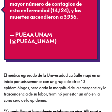
mayor número de contagios de
esta enfermedad (14,124), y las
muertes ascendieron a 3,956.
pic.twitter.com/FP1GLobP62
— PUEAA UNAM
(@PUEAA_UNAM)
November 25,
2017
El médico egresado de la Universidad La Salle viajó en un
inicio por seis semanas con un grupo de otros 10
epidemiólogos, pero dada la magnitud de la emergencia y la
trascendencia de su labor, terminó por estar un año en la
zona cero de la epidemia.
“Cuando llegué, la epidemia estaba en su pico. Allí pasé a