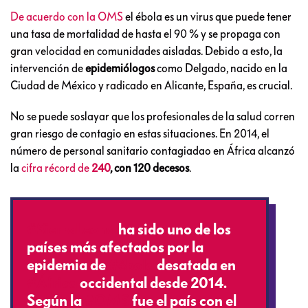
De acuerdo con la OMS
el ébola es un virus que puede tener
una tasa de mortalidad de hasta el 90 % y se propaga con
gran velocidad en comunidades aisladas. Debido a esto, la
intervención de
epidemiólogos
como Delgado, nacido en la
Ciudad de México y radicado en Alicante, España, es crucial.
No se puede soslayar que los profesionales de la salud corren
gran riesgo de contagio en estas situaciones. En 2014, el
número de personal sanitario contagiadao en África alcanzó
la
cifra récord de
240
, con 120 decesos
.
#SierraLeona
ha sido uno de los
países más afectados por la
epidemia de
#ébola
desatada en
#África
occidental desde 2014.
Según la
#OMS
fue el país con el