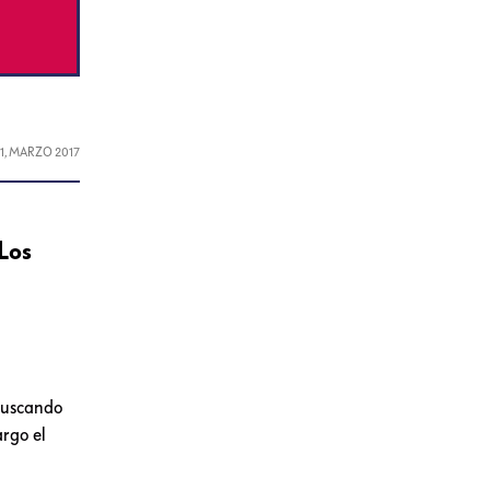
21, MARZO 2017
 Los
 buscando
argo el