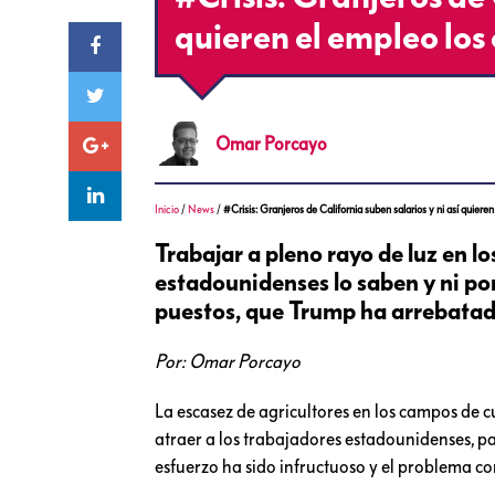
quieren el empleo lo
Omar
Porcayo
Inicio
/
News
/
#Crisis: Granjeros de California suben salarios y ni así quier
Trabajar a pleno rayo de luz en lo
estadounidenses lo saben y ni po
puestos, que Trump ha arrebatado
Por: Omar Porcayo
La escasez de agricultores en los campos de cu
atraer a los trabajadores estadounidenses, pa
esfuerzo ha sido infructuoso y el problema c