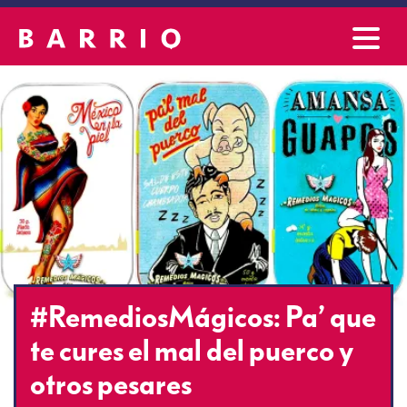
#RemediosMágicos: Pa’ que
te cures el mal del puerco y
otros pesares