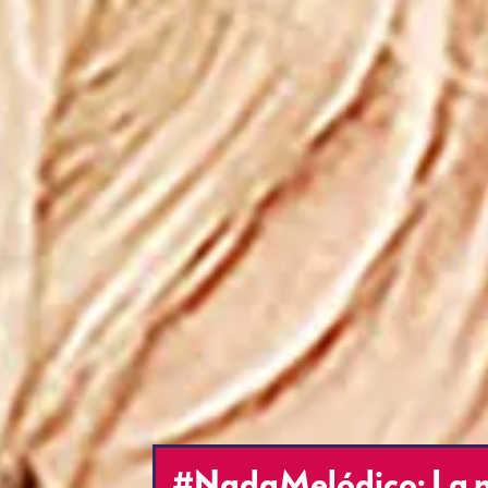
#NadaMelódico: La n