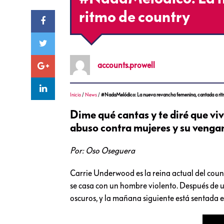
ritmo de country
accounts.prowell
Inicio
/
News
/
#NadaMelódico: La nueva revancha femenina, cantada a rit
Dime qué cantas y te diré que viv
abuso contra mujeres y su venga
Por: Oso Oseguera
Carrie Underwood es la reina actual del coun
se casa con un hombre violento. Después de una
oscuros, y la mañana siguiente está sentada en