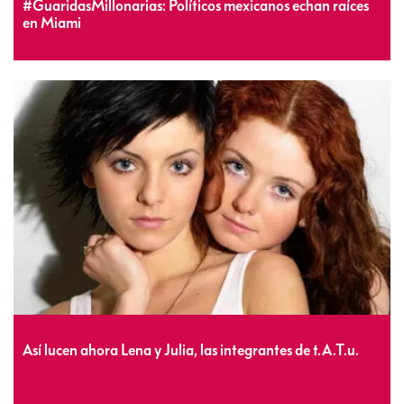
#GuaridasMillonarias: Políticos mexicanos echan raíces
en Miami
Así lucen ahora Lena y Julia, las integrantes de t.A.T.u.