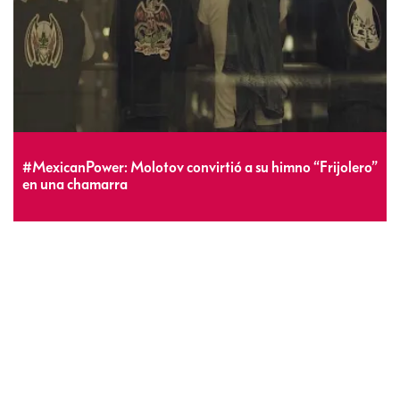
#MexicanPower: Molotov convirtió a su himno “Frijolero”
en una chamarra