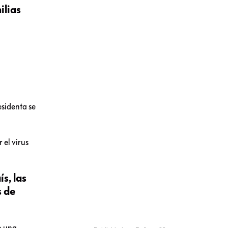
ilias
esidenta se
 el virus
s, las
s de
o una