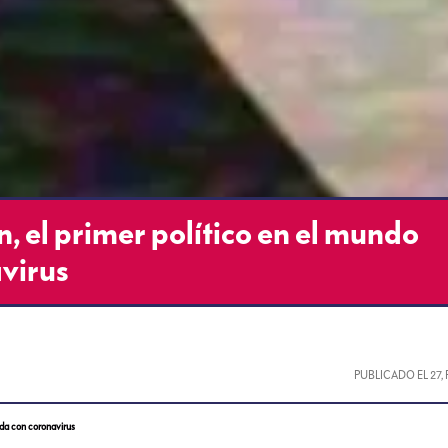
, el primer político en el mundo
virus
PUBLICADO EL
27,
ada con coronavirus