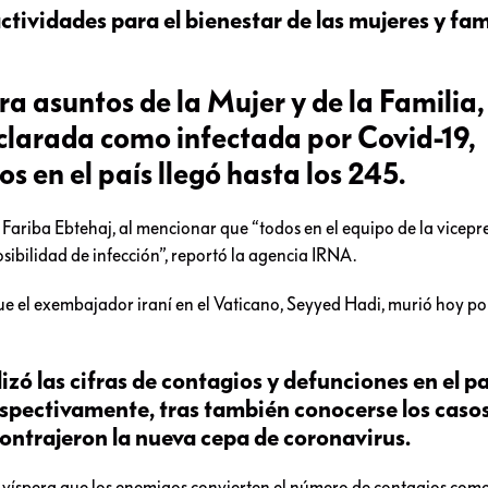
actividades para el bienestar de las mujeres y fam
ra asuntos de la Mujer y de la Familia,
larada como infectada por Covid-19,
s en el país llegó hasta los 245.
n Fariba Ebtehaj, al mencionar que “todos en el equipo de la vicepr
sibilidad de infección”, reportó la agencia IRNA.
 el exembajador iraní en el Vaticano, Seyyed Hadi, murió hoy por
izó las cifras de contagios y defunciones en el paí
espectivamente, tras también conocerse los caso
contrajeron la nueva cepa de coronavirus.
la víspera que los enemigos convierten el número de contagios com