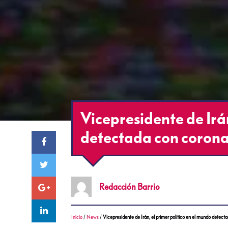
Vicepresidente de Irán
detectada con corona
Redacción
Barrio
Inicio
/
News
/
Vicepresidente de Irán, el primer político en el mundo detect