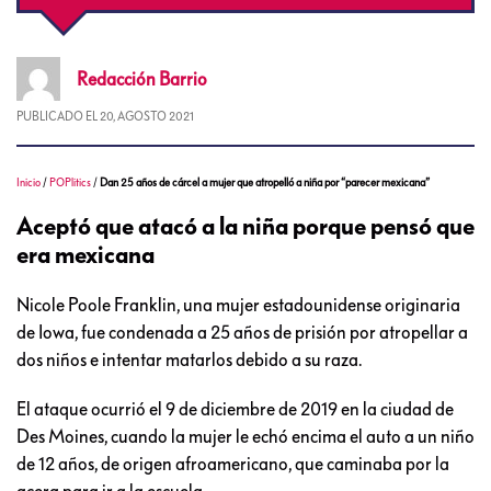
Redacción
Barrio
PUBLICADO EL
20, AGOSTO 2021
Inicio
/
POPlitics
/
Dan 25 años de cárcel a mujer que atropelló a niña por “parecer mexicana”
Aceptó que atacó a la niña porque pensó que
era mexicana
Nicole Poole Franklin, una mujer estadounidense originaria
de Iowa, fue condenada a 25 años de prisión por atropellar a
dos niños e intentar matarlos debido a su raza.
El ataque ocurrió el 9 de diciembre de 2019 en la ciudad de
Des Moines, cuando la mujer le echó encima el auto a un niño
de 12 años, de origen afroamericano, que caminaba por la
acera para ir a la escuela.