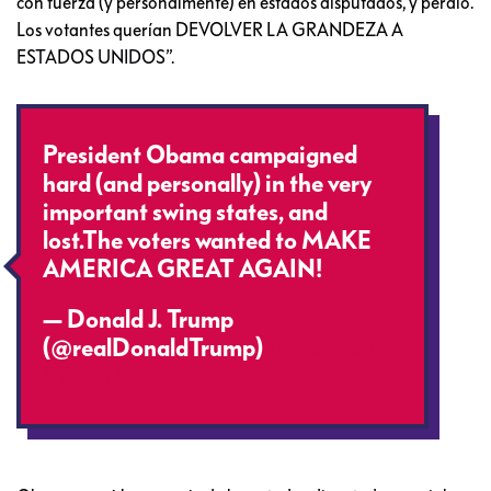
con fuerza (y personalmente) en estados disputados, y perdió.
Los votantes querían DEVOLVER LA GRANDEZA A
ESTADOS UNIDOS”.
President Obama campaigned
hard (and personally) in the very
important swing states, and
lost.The voters wanted to MAKE
AMERICA GREAT AGAIN!
— Donald J. Trump
(@realDonaldTrump)
December
27, 2016