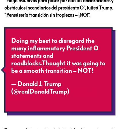
“Hago esfuerzos para pasar por alto las declaraciones y
obstáculos incendiarios del presidente O”, tuiteó Trump.
“Pensé sería transición sin tropiezos – ¡NO!”.
Doing my best to disregard the
many inflammatory President O
statements and
roadblocks.Thought it was going to
be a smooth transition – NOT!
— Donald J. Trump
(@realDonaldTrump)
December
28, 2016