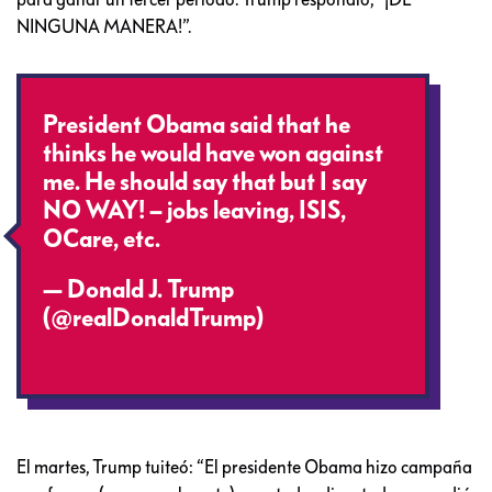
NINGUNA MANERA!”.
President Obama said that he
thinks he would have won against
me. He should say that but I say
NO WAY! – jobs leaving, ISIS,
OCare, etc.
— Donald J. Trump
(@realDonaldTrump)
December
26, 2016
El martes, Trump tuiteó: “El presidente Obama hizo campaña