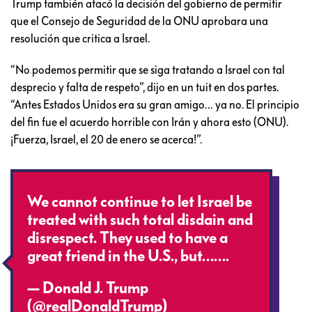
Trump también atacó la decisión del gobierno de permitir
que el Consejo de Seguridad de la ONU aprobara una
resolución que critica a Israel.
“No podemos permitir que se siga tratando a Israel con tal
desprecio y falta de respeto”, dijo en un tuit en dos partes.
“Antes Estados Unidos era su gran amigo… ya no. El principio
del fin fue el acuerdo horrible con Irán y ahora esto (ONU).
¡Fuerza, Israel, el 20 de enero se acerca!”.
We cannot continue to let Israel be
treated with such total disdain and
disrespect. They used to have a
great friend in the U.S., but…….
— Donald J. Trump
(@realDonaldTrump)
December