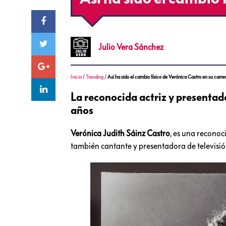
Julio
Vera Sánchez
Inicio
/
Trending
/
Así ha sido el cambio físico de Verónica Castro en su carre
La reconocida actriz y presentado
años
Verónica Judith Sáinz Castro
, es una reconoc
también cantante y presentadora de televisió