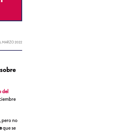
4, MARZO 2022
 sobre
o del
iciembre
, pero no
te
que se