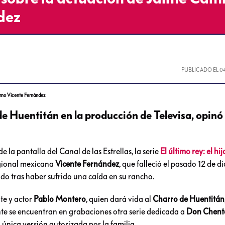
dez
PUBLICADO EL
0
como Vicente Fernández
de Huentitán en la producción de Televisa, opinó
 la pantalla del Canal de las Estrellas, la serie
El último rey: el hij
egional mexicana
Vicente Fernández
, que falleció el pasado 12 de d
do tras haber sufrido una caída en su rancho.
nte y actor
Pablo Montero
, quien dará vida al
Charro de Huentitán
ente se encuentran en grabaciones otra serie dedicada a
Don Chen
a única versión autorizada por la familia.