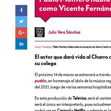
como Vicente Fernán
Julio
Vera Sánchez
Inicio
/
Trending
/
Pablo Montero habla sobre la actuación de Jaime Camil 
El actor que dará vida al Charro 
su colega
El próximo 14 de marzo se estrenará a través de
pueblo
, en homenaje al ídolo de la música r
del 2021, luego de varias semanas hospitaliza
En esta producción de
Televisa
, será el canta
será el único en interpretarlo, pues actualm
podrá ver en
Caracol y Netflix
, y además es l