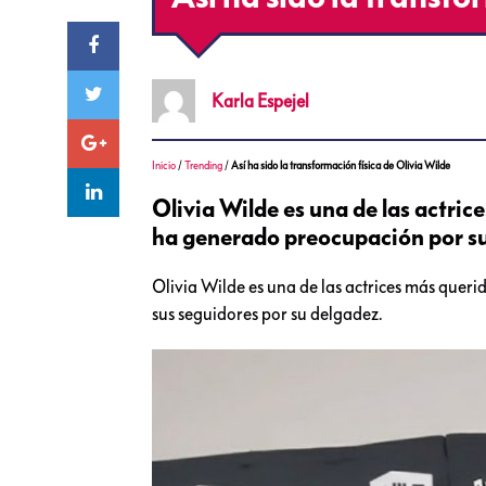
Karla
Espejel
Inicio
/
Trending
/
Así ha sido la transformación física de Olivia Wilde
Olivia Wilde es una de las actric
ha generado preocupación por su
Olivia Wilde es una de las actrices más quer
sus seguidores por su delgadez.