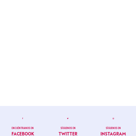
ENCUÉNTRANOS EN
SÍGUENOS EN
SÍGUENOS EN
FACEBOOK
TWITTER
INSTAGRAM