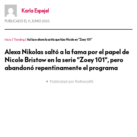
Karla
Espejel
PUBLICADO EL
11, JUNIO 2025
Inicio
/
Trending
/
Así luce ahora la actriz que hizo Nicole en “Zoey 101”
Alexa Nikolas saltó a la fama por el papel de
Nicole Bristow en la serie "Zoey 101", pero
abandonó repentinamente el programa
▼ Publicidad por Refinery89