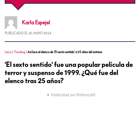
Karla
Espejel
PUBLICADO EL
30, MAYO 2024
Inicio
/
Trending
/
Así luce el elenco de ‘El sexto sentido’ a 25 años del estreno
'El sexto sentido' fue una popular película de
terror y suspenso de 1999. ¿Qué fue del
elenco tras 25 años?
▼ Publicidad por Refinery89