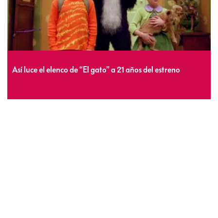
Así luce el elenco de “El gato” a 21 años del estreno