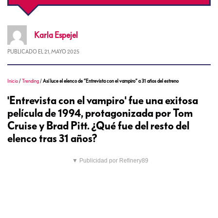
Karla
Espejel
PUBLICADO EL
21, MAYO 2025
Inicio
/
Trending
/
Así luce el elenco de “Entrevista con el vampiro” a 31 años del estreno
'Entrevista con el vampiro' fue una exitosa
película de 1994, protagonizada por Tom
Cruise y Brad Pitt. ¿Qué fue del resto del
elenco tras 31 años?
▼ Publicidad por Refinery89