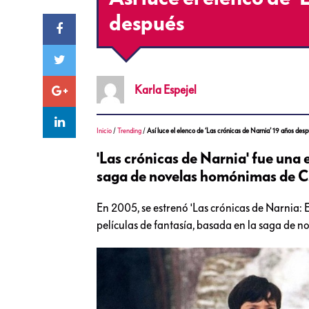
después
Karla
Espejel
Inicio
/
Trending
/
Así luce el elenco de ‘Las crónicas de Narnia’ 19 años des
'Las crónicas de Narnia' fue una e
saga de novelas homónimas de C.S
En 2005, se estrenó 'Las crónicas de Narnia: El
películas de fantasía, basada en la saga de n