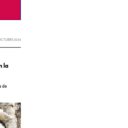
 OCTUBRE 2024
n la
a de