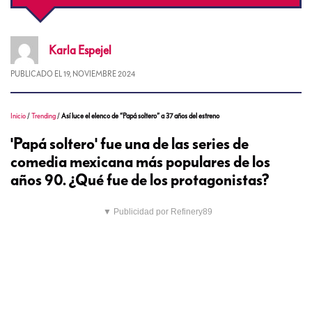
Karla
Espejel
PUBLICADO EL
19, NOVIEMBRE 2024
Inicio
/
Trending
/
Así luce el elenco de “Papá soltero” a 37 años del estreno
'Papá soltero' fue una de las series de
comedia mexicana más populares de los
años 90. ¿Qué fue de los protagonistas?
▼ Publicidad por Refinery89