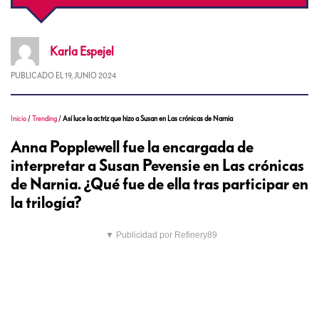
Karla
Espejel
PUBLICADO EL
19, JUNIO 2024
Inicio
/
Trending
/
Así luce la actriz que hizo a Susan en Las crónicas de Narnia
Anna Popplewell fue la encargada de
interpretar a Susan Pevensie en Las crónicas
de Narnia. ¿Qué fue de ella tras participar en
la trilogía?
▼ Publicidad por Refinery89