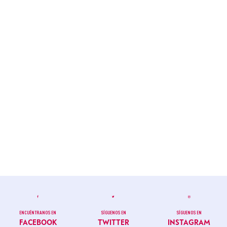
ENCUÉNTRANOS EN
SÍGUENOS EN
SÍGUENOS EN
FACEBOOK
TWITTER
INSTAGRAM