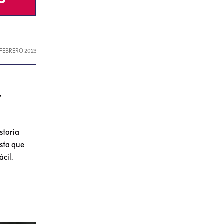
, FEBRERO 2023
r
storia
asta que
cil.