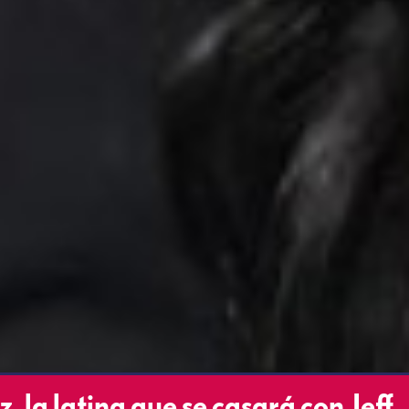
, la latina que se casará con Jeff