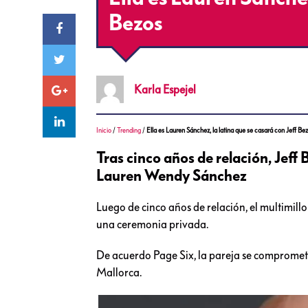
Bezos
Karla
Espejel
Inicio
/
Trending
/
Ella es Lauren Sánchez, la latina que se casará con Jeff Be
Tras cinco años de relación, Jeff
Lauren Wendy Sánchez
Luego de cinco años de relación, el multimil
una ceremonia privada.
De acuerdo Page Six, la pareja se compromet
Mallorca.