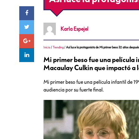
Karla
Espejel
Inicio
/
Trending
/
Así luce la protagonista de Mi primer beso 32 años despué
Mi primer beso fue una película 
Macaulay Culkin que impactó a l
Mi primer beso fue una película infantil de
audiencia por su fuerte final.