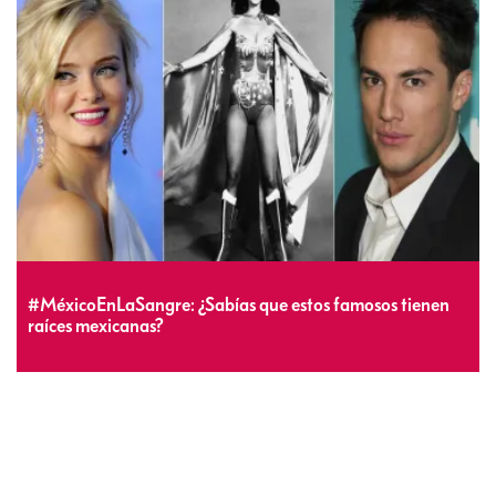
#MéxicoEnLaSangre: ¿Sabías que estos famosos tienen
raíces mexicanas?