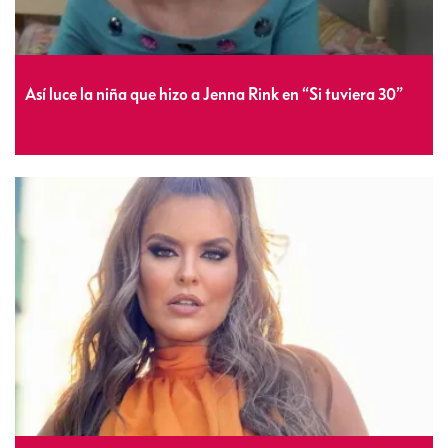
Así luce la niña que hizo a Jenna Rink en “Si tuviera 30”