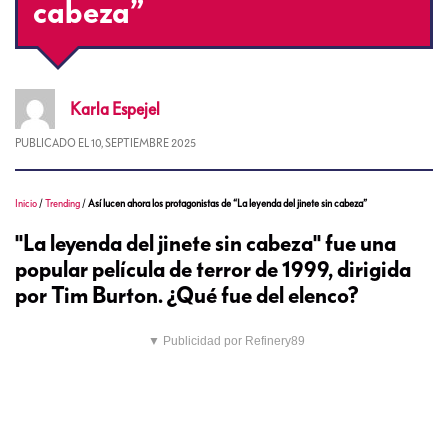
cabeza”
Karla
Espejel
PUBLICADO EL
10, SEPTIEMBRE 2025
Inicio
/
Trending
/
Así lucen ahora los protagonistas de “La leyenda del jinete sin cabeza”
"La leyenda del jinete sin cabeza" fue una
popular película de terror de 1999, dirigida
por Tim Burton. ¿Qué fue del elenco?
▼ Publicidad por Refinery89