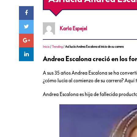
Karla
Espejel
Inicio
/
Trending
/
Así lucía Andrea Escalona al inicio de su carrera
Andrea Escalona creció en los fo
A sus 35 años Andrea Escalona se ha convert
¿cómo lucía al comienzo de su carrera? Aquí 
Andrea Escalona es hija de fallecida producto